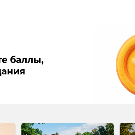
е баллы,
дания