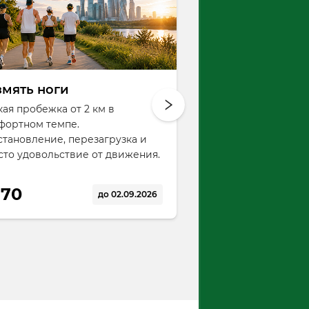
змять ноги
Ветер в спину
кая пробежка от 2 км в
От 5 километров на в
фортном темпе.
своём ритме. Спокойн
становление, перезагрузка и
велопрогулка или инт
сто удовольствие от движения.
тренировка — выбират
Движение, воздух, сво
70
до 02.09.2026
80